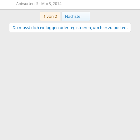
Antworten
5
Mai 3, 2014
Letzte
1 von 2
Nächste
Du musst dich einloggen oder registrieren, um hier zu posten.