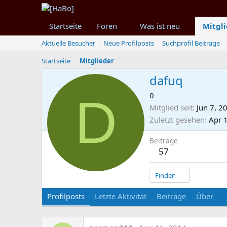
Startseite
Foren
Was ist neu
Mitgl
Aktuelle Besucher
Neue Profilposts
Suchprofil Beiträge
Startseite
Mitglieder
dafuq
D
0
Mitglied seit
Jun 7, 2
Zuletzt gesehen
Apr 
Beiträge
57
Finden
Profilposts
Letzte Aktivität
Beiträge
Über