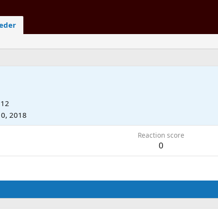
ieder
012
10, 2018
Reaction score
0