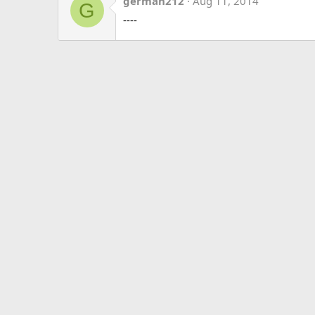
german212
Aug 11, 2014
G
----