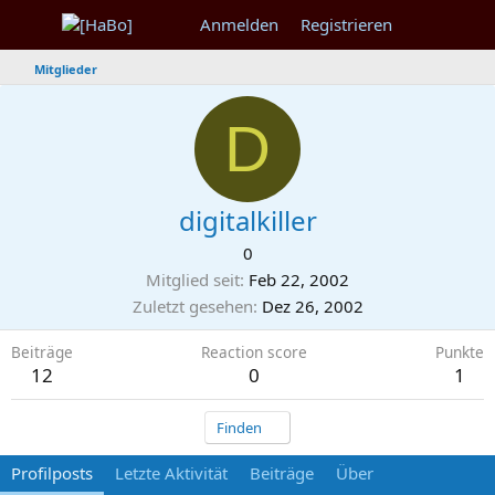
Anmelden
Registrieren
Mitglieder
D
digitalkiller
0
Mitglied seit
Feb 22, 2002
Zuletzt gesehen
Dez 26, 2002
Beiträge
Reaction score
Punkte
12
0
1
Finden
Profilposts
Letzte Aktivität
Beiträge
Über