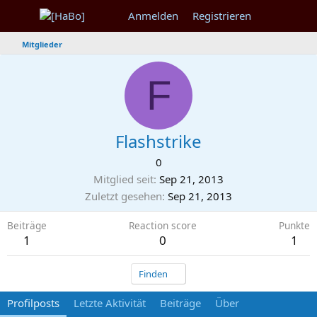
Anmelden
Registrieren
Mitglieder
F
Flashstrike
0
Mitglied seit
Sep 21, 2013
Zuletzt gesehen
Sep 21, 2013
Beiträge
Reaction score
Punkte
1
0
1
Finden
Profilposts
Letzte Aktivität
Beiträge
Über