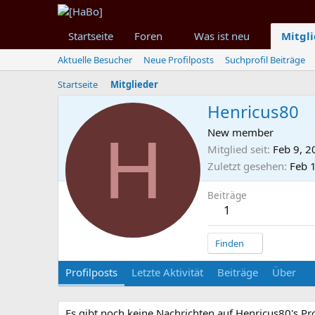
Startseite
Foren
Was ist neu
Mitgl
Aktuelle Besucher
Neue Profilposts
Suchprofil Beiträge
Startseite
Mitglieder
Henricus80
H
New member
Mitglied seit
Feb 9, 2
Zuletzt gesehen
Feb 
Beiträge
1
Finden
Profilposts
Letzte Aktivität
Beiträge
Über
Es gibt noch keine Nachrichten auf Henricus80's Pro