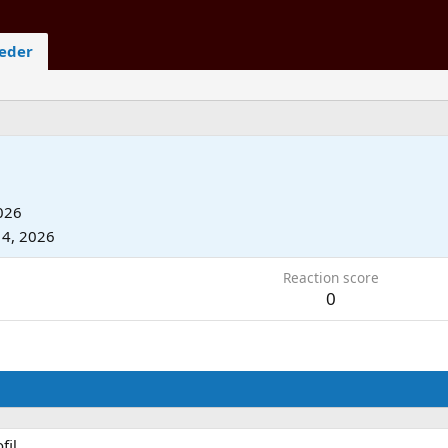
ieder
026
14, 2026
Reaction score
0
fil.