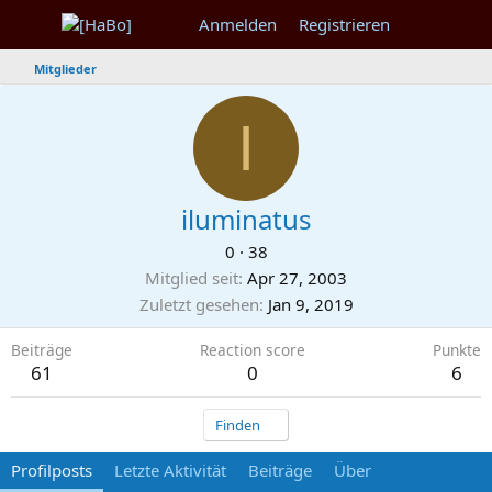
Anmelden
Registrieren
Mitglieder
I
iluminatus
0
·
38
Mitglied seit
Apr 27, 2003
Zuletzt gesehen
Jan 9, 2019
Beiträge
Reaction score
Punkte
61
0
6
Finden
Profilposts
Letzte Aktivität
Beiträge
Über