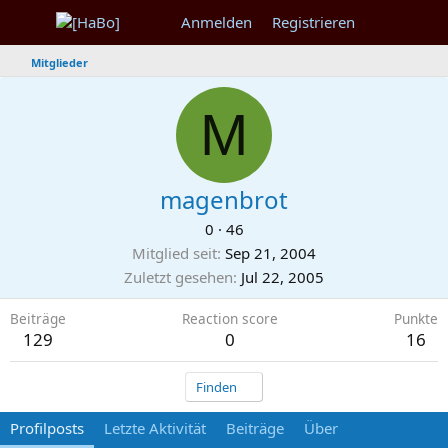
Anmelden
Registrieren
Mitglieder
M
magenbrot
0
·
46
Mitglied seit
Sep 21, 2004
Zuletzt gesehen
Jul 22, 2005
Beiträge
Reaction score
Punkte
129
0
16
Finden
Profilposts
Letzte Aktivität
Beiträge
Über