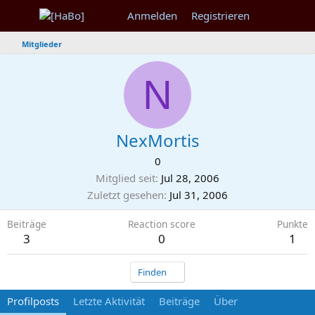
Anmelden
Registrieren
Mitglieder
N
NexMortis
0
Mitglied seit
Jul 28, 2006
Zuletzt gesehen
Jul 31, 2006
Beiträge
Reaction score
Punkte
3
0
1
Finden
Profilposts
Letzte Aktivität
Beiträge
Über