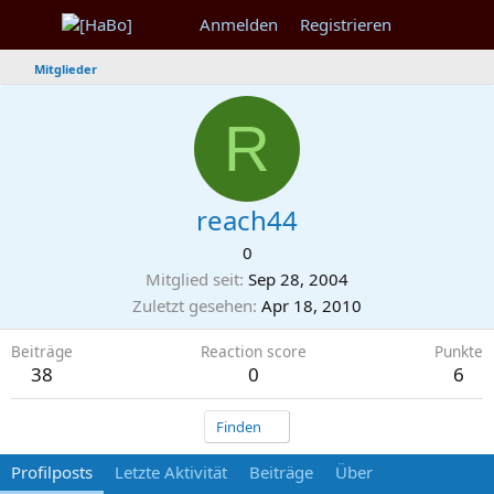
Anmelden
Registrieren
Mitglieder
R
reach44
0
Mitglied seit
Sep 28, 2004
Zuletzt gesehen
Apr 18, 2010
Beiträge
Reaction score
Punkte
38
0
6
Finden
Profilposts
Letzte Aktivität
Beiträge
Über