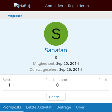
Anmelden
Registrieren
Mitglieder
S
Sanafan
0
Mitglied seit
Sep 25, 2014
Zuletzt gesehen
Sep 26, 2014
Beiträge
Reaction score
Punkte
1
0
1
Finden
Profilposts
Letzte Aktivität
Beiträge
Über