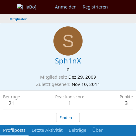
Anmelden
Registrieren
Mitglieder
S
Sph1nX
0
Mitglied seit
Dez 29, 2009
Zuletzt gesehen
Nov 10, 2011
Beiträge
Reaction score
Punkte
21
1
3
Finden
Profilposts
Letzte Aktivität
Beiträge
Über