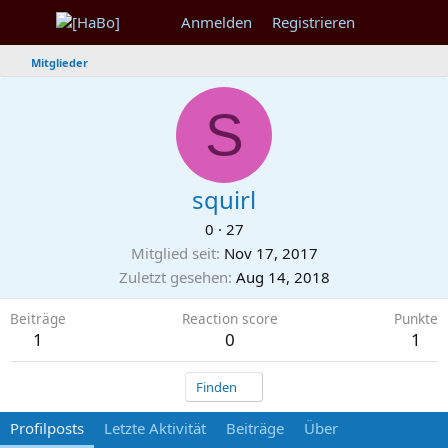
Anmelden
Registrieren
Mitglieder
S
squirl
0
·
27
Mitglied seit
Nov 17, 2017
Zuletzt gesehen
Aug 14, 2018
Beiträge
Reaction score
Punkte
1
0
1
Finden
Profilposts
Letzte Aktivität
Beiträge
Über