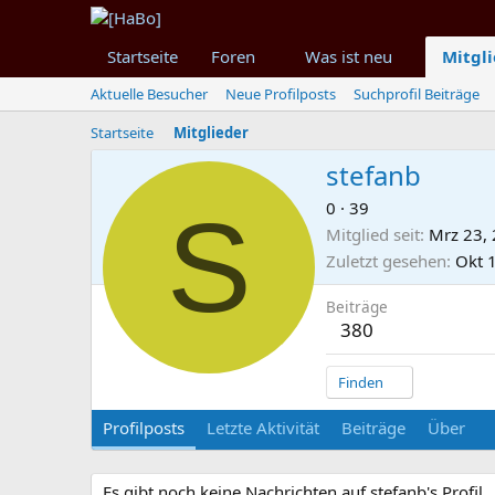
Startseite
Foren
Was ist neu
Mitgl
Aktuelle Besucher
Neue Profilposts
Suchprofil Beiträge
Startseite
Mitglieder
stefanb
S
0
·
39
Mitglied seit
Mrz 23,
Zuletzt gesehen
Okt 
Beiträge
380
Finden
Profilposts
Letzte Aktivität
Beiträge
Über
Es gibt noch keine Nachrichten auf stefanb's Profil.