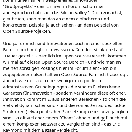
komm unten auf ein Beispiel eines Innovativen
"Großprojekts" - das ich hier im Forum schon mal
angesprochen hab - auf das Silicon Valley". Doch zunächst,
glaube ich, kann man das an einem einfacheren und
konkreteren Beispiel ja auch sehen - an dem Beispiel von
Open Source-Projekten.
Und ja: für mich sind Innovationen auch in einer speziellen
Bereich noch möglich - gewissermaßen dort strukturell auf
"Dauer gestellt" - nämlich im Open Source-Bereich: kommen
wir mal auf diesen Open Source Bereich - und wie man an
meinen sonstigen Postings hier im Forum sieht - ich bin
zugegebenermaßen halt ein Open Source-Fan - ich traue, ggf.
ähnlich wie du - auch eher weniger den politisch-
adminstrativen Grundlegungen - die sind m.E. eben keine
Garanten für Innovation - sondern verhindern diese oft eher.
Innovation kommt m.E. aus anderen Bereichen - solchen die
viel viel dynamischer sind - und die von außen aufgedrückte
Strukturen ( etwa politischer Plansetzung ) eher unzugänglich
sind - ja oft viel eher einem "Chaos" ähneln und ggf. auch mit
einem komplexen Netzwerk zu vergleichen sind - das Eric
Raymond mit dem Bazaar vergleicht.