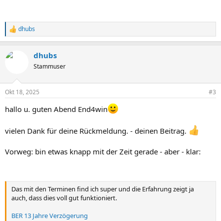
dhubs
R
e
a
dhubs
c
t
Stammuser
i
o
n
Okt 18, 2025
#3
s
:
hallo u. guten Abend End4win
vielen Dank für deine Rückmeldung. - deinen Beitrag.
Vorweg: bin etwas knapp mit der Zeit gerade - aber - klar:
Das mit den Terminen find ich super und die Erfahrung zeigt ja
auch, dass dies voll gut funktioniert.
BER 13 Jahre Verzögerung