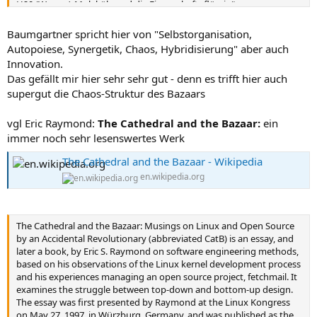
H20 (Wasser)-Moleküle und die Eigenschaft „flüssig“
Neuronen und die Gehinaktivität „denken“
didaktische Arrangements und „guter“ Unterricht bzw. Qualität des
Baumgartner spricht hier von "Selbstorganisation,
Unterrichts
Autopoiese, Synergetik, Chaos, Hybridisierung" aber auch
einzelne Akteure und eine Community wie z.B. die Open Source
Innovation.
Bewegung
Das gefällt mir hier sehr sehr gut - denn es trifft hier auch
supergut die Chaos-Struktur des Bazaars
Konzeptionen der Emergenz sind stark verschränkt mit „Theorien“
wie z.B. Selbstorganisation, Autopoiese, Synergetik, Chaos,
Hybridisierung aber auch Innovation.
vgl Eric Raymond:
The Cathedral and the Bazaar:
ein
immer noch sehr lesenswertes Werk
The Cathedral and the Bazaar - Wikipedia
en.wikipedia.org
The Cathedral and the Bazaar: Musings on Linux and Open Source
by an Accidental Revolutionary (abbreviated CatB) is an essay, and
later a book, by Eric S. Raymond on software engineering methods,
based on his observations of the Linux kernel development process
and his experiences managing an open source project, fetchmail. It
examines the struggle between top-down and bottom-up design.
The essay was first presented by Raymond at the Linux Kongress
on May 27, 1997, in Würzburg, Germany, and was published as the