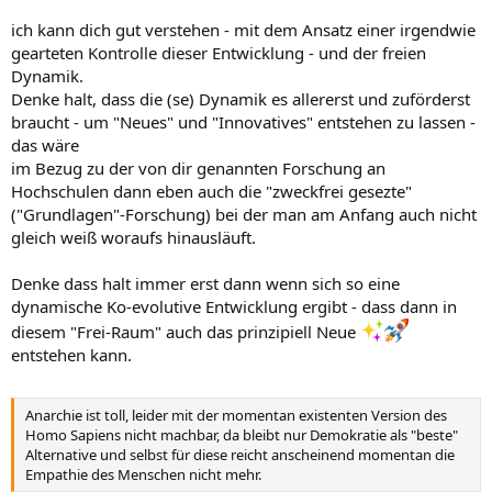
Anarchie, nur in "kleinen" Communities und solange nicht der
schnöde Mammon lockt oder locken kann.
ich kann dich gut verstehen - mit dem Ansatz einer irgendwie
gearteten Kontrolle dieser Entwicklung - und der freien
Dynamik.
Denke halt, dass die (se) Dynamik es allererst und zuförderst
braucht - um "Neues" und "Innovatives" entstehen zu lassen -
das wäre
im Bezug zu der von dir genannten Forschung an
Hochschulen dann eben auch die "zweckfrei gesezte"
("Grundlagen"-Forschung) bei der man am Anfang auch nicht
gleich weiß woraufs hinausläuft.
Denke dass halt immer erst dann wenn sich so eine
dynamische Ko-evolutive Entwicklung ergibt - dass dann in
diesem "Frei-Raum" auch das prinzipiell Neue
entstehen kann.
Anarchie ist toll, leider mit der momentan existenten Version des
Homo Sapiens nicht machbar, da bleibt nur Demokratie als "beste"
Alternative und selbst für diese reicht anscheinend momentan die
Empathie des Menschen nicht mehr.