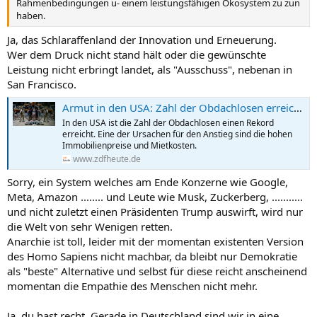
Rahmenbedingungen u- einem leistungsfähigen Ökosystem zu zun
haben.
Ja, das Schlaraffenland der Innovation und Erneuerung.
Wer dem Druck nicht stand hält oder die gewünschte
Leistung nicht erbringt landet, als "Ausschuss", nebenan in
San Francisco.
Armut in den USA: Zahl der Obdachlosen erreicht neuen Rekord
In den USA ist die Zahl der Obdachlosen einen Rekord
erreicht. Eine der Ursachen für den Anstieg sind die hohen
Immobilienpreise und Mietkosten.
www.zdfheute.de
Sorry, ein System welches am Ende Konzerne wie Google,
Meta, Amazon ........ und Leute wie Musk, Zuckerberg, ...........
und nicht zuletzt einen Präsidenten Trump auswirft, wird nur
die Welt von sehr Wenigen retten.
Anarchie ist toll, leider mit der momentan existenten Version
des Homo Sapiens nicht machbar, da bleibt nur Demokratie
als "beste" Alternative und selbst für diese reicht anscheinend
momentan die Empathie des Menschen nicht mehr.
Ja, du hast recht. Gerade in Deutschland sind wir in eine