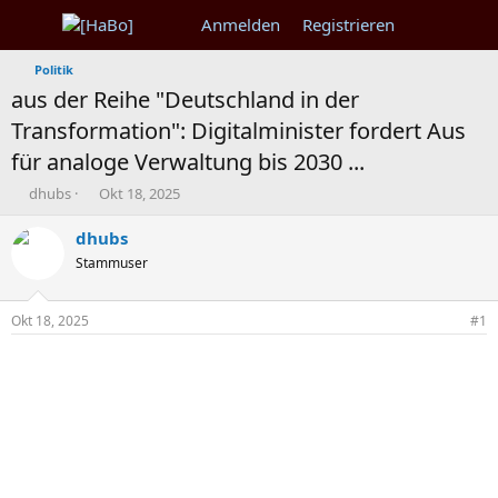
Anmelden
Registrieren
Politik
aus der Reihe "Deutschland in der
Transformation": Digitalminister fordert Aus
für analoge Verwaltung bis 2030 ...
T
B
dhubs
Okt 18, 2025
h
e
e
g
dhubs
m
i
Stammuser
e
n
n
n
s
d
Okt 18, 2025
#1
t
a
a
t
r
u
t
m
e
r