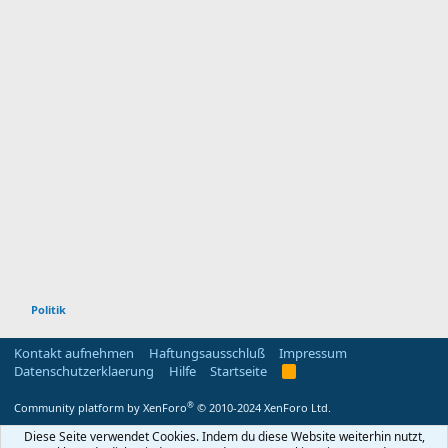
Politik
Kontakt aufnehmen
Haftungsausschluß
Impressum
Datenschutzerklaerung
Hilfe
Startseite
R
S
S
®
Community platform by XenForo
© 2010-2024 XenForo Ltd.
Diese Seite verwendet Cookies. Indem du diese Website weiterhin nutzt,