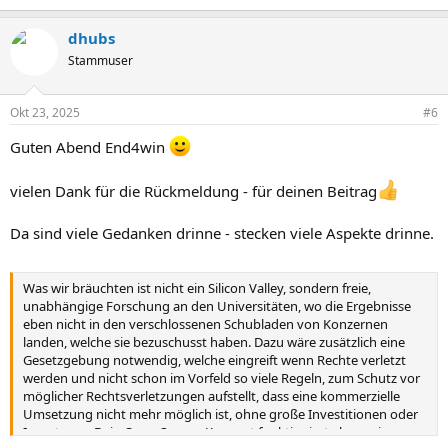
e
a
dhubs
c
t
Stammuser
i
o
n
Okt 23, 2025
#6
s
:
Guten Abend End4win
vielen Dank für die Rückmeldung - für deinen Beitrag
Da sind viele Gedanken drinne - stecken viele Aspekte drinne.
Was wir bräuchten ist nicht ein Silicon Valley, sondern freie,
unabhängige Forschung an den Universitäten, wo die Ergebnisse
eben nicht in den verschlossenen Schubladen von Konzernen
landen, welche sie bezuschusst haben. Dazu wäre zusätzlich eine
Gesetzgebung notwendig, welche eingreift wenn Rechte verletzt
werden und nicht schon im Vorfeld so viele Regeln, zum Schutz vor
möglicher Rechtsverletzungen aufstellt, dass eine kommerzielle
Umsetzung nicht mehr möglich ist, ohne große Investitionen oder
Investoren. Dein Open Source-Konzept funktioniert eben, wie