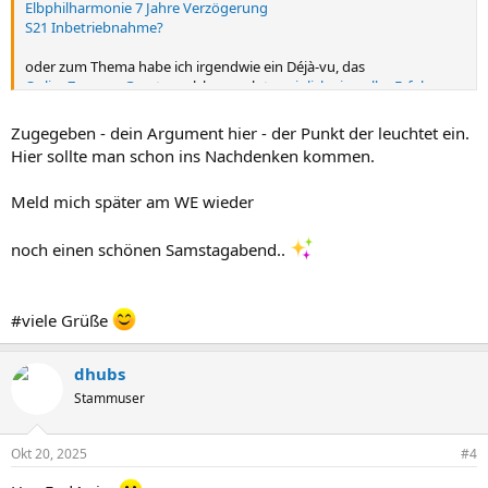
Elbphilharmonie 7 Jahre Verzögerung
S21 Inbetriebnahme?
oder zum Thema habe ich irgendwie ein Déjà-vu, das
OnlineZugangsGesetz
, welches auch
terminlich ein voller Erfolg
war.
Dies schafft doch echtes Vertrauen.
Zugegeben - dein Argument hier - der Punkt der leuchtet ein.
Hier sollte man schon ins Nachdenken kommen.
Meld mich später am WE wieder
noch einen schönen Samstagabend..
#viele Grüße
dhubs
Stammuser
Okt 20, 2025
#4