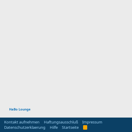
HaBo Lounge
Kontakt aufnehmen
Haftungsausschluß
Impressum
Datenschutzerklaerung
Hilfe
Startseite
R
S