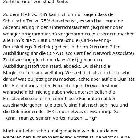
Zertifzierung" von staatl. Seite.
Zu dem FIAE vs. FISY kann ich dir nur sagen dass der
Schulische Teil zu 75% derselbe ist , es wird halt nur eine
Akzentuierung in den Unterrichtsfächern (e.g mehr oder
weniger programmieren) vorgenommen. Ausserdem machen
alle FISY´s die z.B auf unsere Schule (Carl-Severing-
Berufskollegs Bielefeld) gehen, in ihrem 2ten und 3 ten
Ausbildunsgjahr die CCNA (Cisco Certified Network Associate)
Zertifizierung gleich mit da es (fast) genau den
Ausbildungsstoff von staatl. abdeckt. Du siehst die
Möglichkeiten sind vielfältig. Versteif dich also nicht so sehr
darauf was du jetzt genau machst , achte aber auf die Qualität
der Ausbildung an den Einrichtungen. Du würdest mir
wahrscheinlich nicht glauben wie unterschiedlich die
Einsatzgebiete allein in einer Klasse Fachinformatiker
auseinandergehen. Die Berufe sind halt noch sehr neu und
die Definitionen der IHK´s noch etwas schwammig. Das
_kann_ man zu seinem Vorteil nutzen .... *g*
Mach dir lieber schon mal gedanken wie du dir deinen
weiteren beruflichen Werdegang vorstellst, da wirst du eine