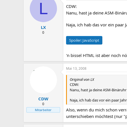
L
CDW:
Nanu, hast ja deine ASM-Binär
Naja, ich hab das vor ein paar 
LX
0
Spoiler:
JavaScript
'n bissel HTML ist aber noch n
Mai 13, 2008
Original von LX
CDW:
Nanu, hast ja deine ASM-Binäruhr
CDW
Naja, ich hab das vor ein paar Ja
0
Also, wenn du mich schon verrä
Mitarbeiter
unterschieben möchtest (nur "p