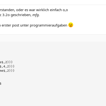
rstanden, oder es war wirklich einfach o,o
ic 3.2o geschrieben,
mfg.
mein erster post unter programmieraufgaben
$,2)))

,4,2)))

e$,2)))


