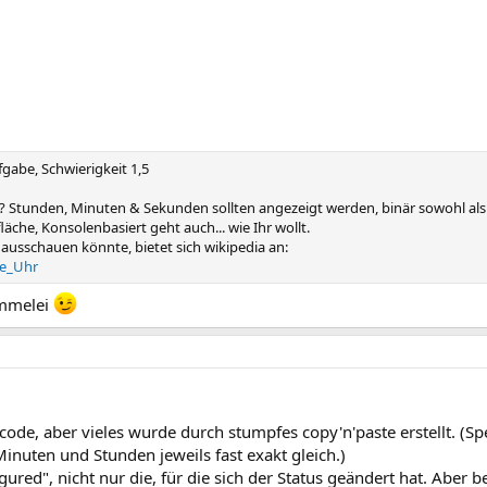
gabe, Schwierigkeit 1,5
? Stunden, Minuten & Sekunden sollten angezeigt werden, binär sowohl als 
che, Konsolenbasiert geht auch... wie Ihr wollt.
ausschauen könnte, bietet sich wikipedia an:
re_Uhr
ummelei
 code, aber vieles wurde durch stumpfes copy'n'paste erstellt. (
inuten und Stunden jeweils fast exakt gleich.)
gured", nicht nur die, für die sich der Status geändert hat. Abe