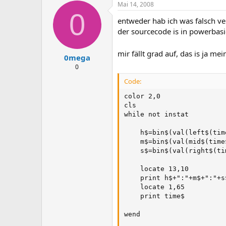
Mai 14, 2008
0
entweder hab ich was falsch ve
der sourcecode is in powerbas
mir fällt grad auf, das is ja 
0mega
0
Code:
color 2,0

cls

while not instat

    h$=bin$(val(left$(time
    m$=bin$(val(mid$(time$
    s$=bin$(val(right$(tim
    locate 13,10

    print h$+":"+m$+":"+s$
    locate 1,65

    print time$

wend