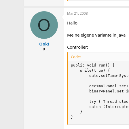
Mai 21, 2008
O
Hallo!
Meine eigene Variante in Java
Ook!
Controller:
0
Code:
public void run() {

	while(true) {

		date.setTime(System.currentTimeMillis());

		decimalPanel.setTimeOnLabel(sdf.format(date));

		binaryPanel.setTimeOnLEDs(sdf.format(date));

		try { Thread.sleep(1000); } 

		catch (InterruptedException e) { e.printStackTrace(); }

	}

}