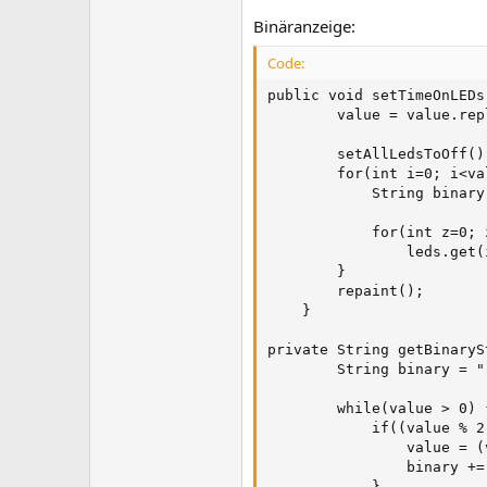
Binäranzeige:
Code:
public void setTimeOnLEDs
		value = value.replaceAll(" : ", "");

		setAllLedsToOff();

		for(int i=0; i<value.length(); i++) {

			String binary = getBinaryString(Integer.parseInt(String.valueOf(value.charAt(i))));

			for(int z=0; z<binary.length(); z++)

				leds.get(i)[z].setOn(Integer.parseInt(String.valueOf(binary.charAt(z))));

		}

		repaint();

	}

private String getBinaryS
		String binary = "";

		while(value > 0) { 

			if((value % 2) == 1) { 

				value = (value - 1) / 2; 

				binary += "1";

			}
