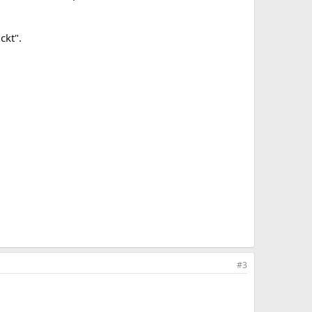
ckt".
#3