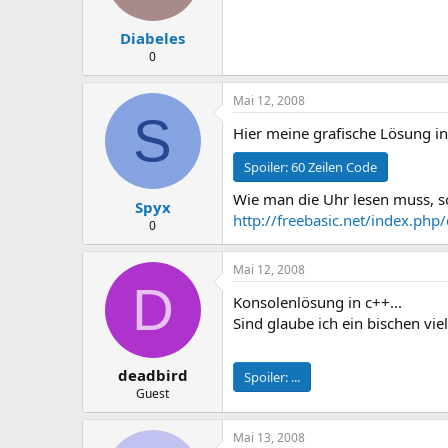
Diabeles
0
Mai 12, 2008
S
Hier meine grafische Lösung i
Spoiler:
60 Zeilen Code
Wie man die Uhr lesen muss, sol
Spyx
http://freebasic.net/index.ph
0
Mai 12, 2008
D
Konsolenlösung in c++...
Sind glaube ich ein bischen vie
deadbird
Spoiler:
...
Guest
Mai 13, 2008