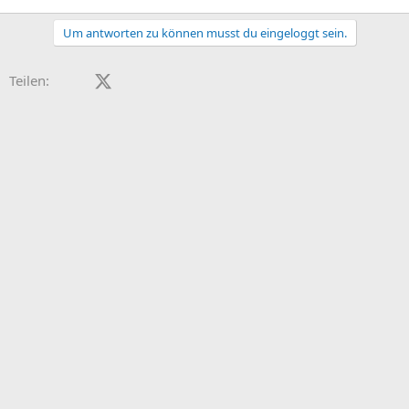
Um antworten zu können musst du eingeloggt sein.
Facebook
X (Twitter)
LinkedIn
Reddit
Pinterest
Tumblr
WhatsApp
E-Mail
Teilen: