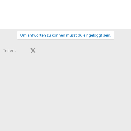
Um antworten zu können musst du eingeloggt sein.
Facebook
X (Twitter)
LinkedIn
Reddit
Pinterest
Tumblr
WhatsApp
E-Mail
Teilen: