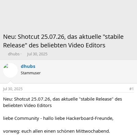
Neu: Shotcut 25.07.26, das aktuelle "stabile
Release" des beliebten Video Editors
T
B
dhubs
Jul 30, 2025
h
e
e
g
dhubs
m
i
Stammuser
e
n
n
n
s
d
Jul 30, 2025
#1
t
a
a
t
Neu: Shotcut 25.07.26, das aktuelle "stabile Release" des
r
u
beliebten Video Editors
t
m
e
liebe Community - hallo liebe Hackerboard-Freunde,
r
vorweg: euch allen einen schönen Mittwochabend.