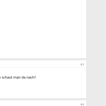
#3
wo schaut man da nach?
#4