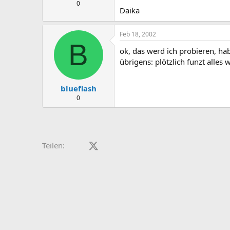
0
Daika
Feb 18, 2002
B
ok, das werd ich probieren, hab
übrigens: plötzlich funzt alles
blueflash
0
Facebook
X (Twitter)
LinkedIn
Reddit
Pinterest
Tumblr
WhatsApp
E-Mail
Teilen: