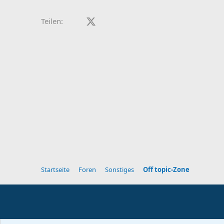
Facebook
X (Twitter)
LinkedIn
Reddit
Pinterest
Tumblr
WhatsApp
E-Mail
Teilen:
Startseite
Foren
Sonstiges
Off topic-Zone