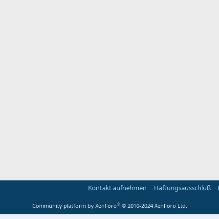
Kontakt aufnehmen
Haftungsausschluß
®
Community platform by XenForo
© 2010-2024 XenForo Ltd.