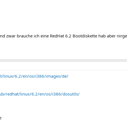
d zwar brauche ich eine RedHat 6.2 Bootdiskette hab aber nirgen
at/linux/6.2/en/os/i386/images/de/
ub/redhat/linux/6.2/en/os/i386/dosutils/
e