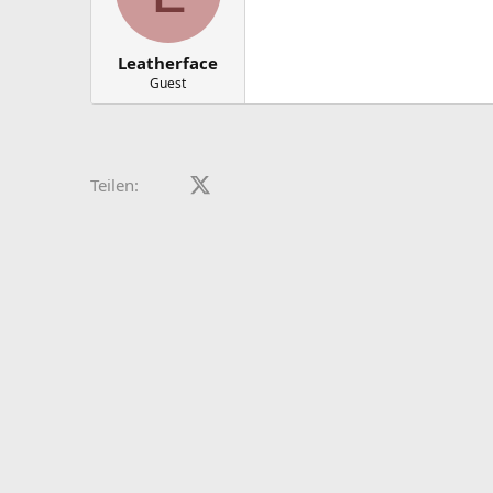
Leatherface
Guest
Facebook
X (Twitter)
LinkedIn
Reddit
Pinterest
Tumblr
WhatsApp
E-Mail
Teilen: