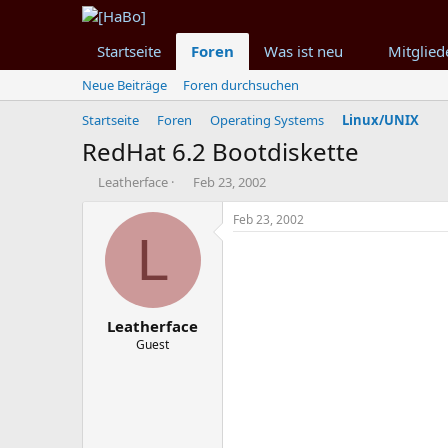
Startseite
Foren
Was ist neu
Mitglied
Neue Beiträge
Foren durchsuchen
Startseite
Foren
Operating Systems
Linux/UNIX
RedHat 6.2 Bootdiskette
T
B
Leatherface
Feb 23, 2002
h
e
e
g
Feb 23, 2002
m
i
L
e
n
n
n
s
d
t
a
Leatherface
a
t
r
u
Guest
t
m
e
r