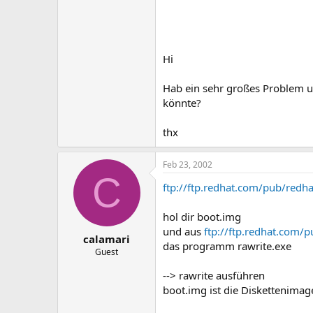
Hi
Hab ein sehr großes Problem un
könnte?
thx
Feb 23, 2002
C
ftp://ftp.redhat.com/pub/redh
hol dir boot.img
und aus
ftp://ftp.redhat.com/p
calamari
das programm rawrite.exe
Guest
--> rawrite ausführen
boot.img ist die Diskettenimag