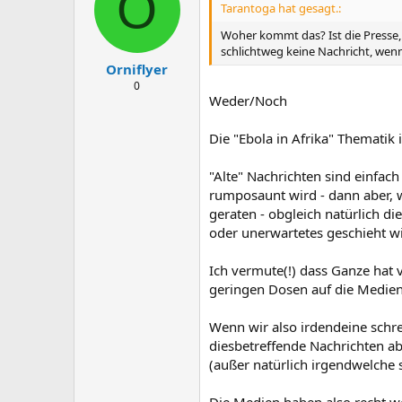
O
Tarantoga hat gesagt.:
Woher kommt das? Ist die Presse,
schlichtweg keine Nachricht, wenn
Orniflyer
0
Weder/Noch
Die "Ebola in Afrika" Thematik 
"Alte" Nachrichten sind einfach
rumposaunt wird - dann aber, w
geraten - obgleich natürlich d
oder unerwartetes geschieht w
Ich vermute(!) dass Ganze hat 
geringen Dosen auf die Medien 
Wenn wir also irdendeine schr
diesbetreffende Nachrichten 
(außer natürlich irgendwelche 
Die Medien haben also recht w