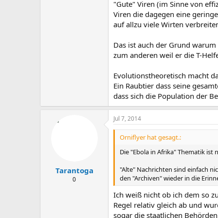
"Gute" Viren (im Sinne von effi
Viren die dagegen eine geringe
auf allzu viele Wirten verbrei
Das ist auch der Grund warum H
zum anderen weil er die T-Helf
Evolutionstheoretisch macht da
Ein Raubtier dass seine gesamt
dass sich die Population der Be
Jul 7, 2014
Orniflyer hat gesagt.:
Die "Ebola in Afrika" Thematik ist
"Alte" Nachrichten sind einfach ni
Tarantoga
den "Archiven" wieder in die Eri
0
Ich weiß nicht ob ich dem so 
Regel relativ gleich ab und w
sogar die staatlichen Behörden