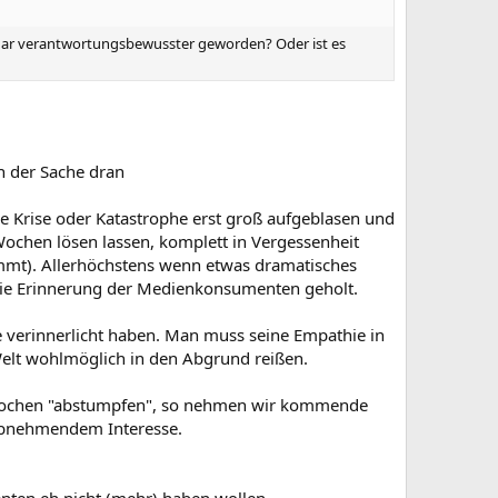
 gar verantwortungsbewusster geworden? Oder ist es
an der Sache dran
ede Krise oder Katastrophe erst groß aufgeblasen und
Wochen lösen lassen, komplett in Vergessenheit
nimmt). Allerhöchstens wenn etwas dramatisches
 die Erinnerung der Medienkonsumenten geholt.
e verinnerlicht haben. Man muss seine Empathie in
Welt wohlmöglich in den Abgrund reißen.
r Wochen "abstumpfen", so nehmen wir kommende
abnehmendem Interesse.
enten eh nicht (mehr) haben wollen