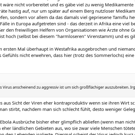
t wäre nicht vorbereitet und es gäbe viel zu wenig Medikamente &
te hastig auf, nur um später auf einem Berg nutzloser Medikamen
efen, sondern vor allem da das damals viel gepriesene Tamiflu he
älle in Europa aufgetreten sind - das derzeit in Afrika eine viel
er den freiwilligen Helfern von Organisationen wie Ärzte ohne Gre
e ist hoch (selbst bei diesem "harmloseren" Virenstamm) und es g
m ersten Mal überhaupt in Westafrika ausgebrochen und niemand 
es Gefühls nicht erwehren, dass hier (trotz des Sommerlochs) eine
das Virus anscheinend zu aggressiv ist um sich großflächiger auszubreiten. 
 es aus Sicht der Viren eher kontraproduktiv wenn sie ihren Wirt s
r man stirbt, nachdem man sich schlecht fühlt, desto weniger Ge
bola Ausbrüche bisher eher glimpflich abliefen (wenn man nicht 
n eher ländlichen Gebieten aus, wo sie zwar viele Menschen töt
on den Lebenden isolierte. Diesmal scheint der Virus jedoch kurz 