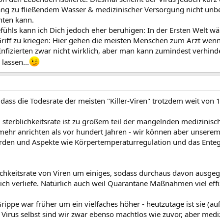
ng zu fließendem Wasser & medizinischer Versorgung nicht unbedi
hten kann.
ühls kann ich Dich jedoch eher beruhigen: In der Ersten Welt w
riff zu kriegen: Hier gehen die meisten Menschen zum Arzt wenn 
izierten zwar nicht wirklich, aber man kann zumindest verhindern
 lassen...
dass die Todesrate der meisten "Killer-Viren" trotzdem weit von 
 sterblichkeitsrate ist zu großem teil der mangelnden medizini
 mehr anrichten als vor hundert Jahren - wir können aber unsere
den und Aspekte wie Körpertemperaturregulation und das Enteg
blichkeitsrate von Viren um einiges, sodass durchaus davon ausg
h verliefe. Natürlich auch weil Quarantäne Maßnahmen viel effizie
Grippe war früher um ein vielfaches höher - heutzutage ist sie (
Virus selbst sind wir zwar ebenso machtlos wie zuvor, aber med