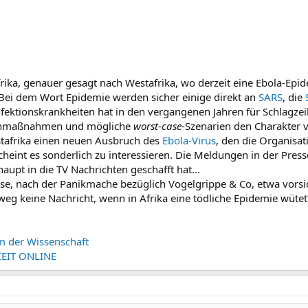
rika, genauer gesagt nach Westafrika, wo derzeit eine Ebola-Epid
Bei dem Wort Epidemie werden sicher einige direkt an
SARS
, die
fektionskrankheiten hat in den vergangenen Jahren für Schlagzeile
egenmaßnahmen und mögliche
worst-case
-Szenarien den Charakter
stafrika einen neuen Ausbruch des
Ebola-Virus
, den die Organisat
heint es sonderlich zu interessieren. Die Meldungen in der Press
aupt in die TV Nachrichten geschafft hat...
se, nach der Panikmache bezüglich Vogelgrippe & Co, etwa vors
weg keine Nachricht, wenn in Afrika eine tödliche Epidemie wütet
m der Wissenschaft
 ZEIT ONLINE