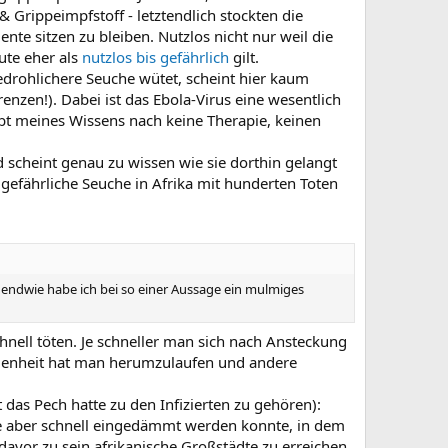
 Grippeimpfstoff - letztendlich stockten die
te sitzen zu bleiben. Nutzlos nicht nur weil die
ute eher als
nutzlos bis gefährlich
gilt.
 bedrohlichere Seuche wütet, scheint hier kaum
nzen!). Dabei ist das Ebola-Virus eine wesentlich
ibt meines Wissens nach keine Therapie, keinen
scheint genau zu wissen wie sie dorthin gelangt
 gefährliche Seuche in Afrika mit hunderten Toten
Irgendwie habe ich bei so einer Aussage ein mulmiges
chnell töten. Je schneller man sich nach Ansteckung
legenheit hat man herumzulaufen und andere
das Pech hatte zu den Infizierten zu gehören):
ete aber schnell eingedämmt werden konnte, in dem
davor zu sein afrikanische Großstädte zu erreichen