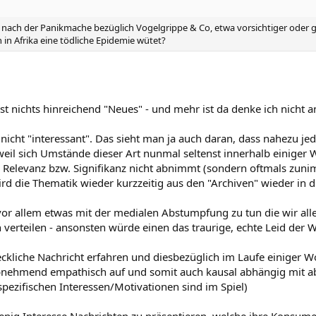
 nach der Panikmache bezüglich Vogelgrippe & Co, etwa vorsichtiger oder
 in Afrika eine tödliche Epidemie wütet?
ist nichts hinreichend "Neues" - und mehr ist da denke ich nicht 
 nicht "interessant". Das sieht man ja auch daran, dass nahezu j
eil sich Umstände dieser Art nunmal seltenst innerhalb einiger 
ie Relevanz bzw. Signifikanz nicht abnimmt (sondern oftmals zu
ird die Thematik wieder kurzzeitig aus den "Archiven" wieder in
vor allem etwas mit der medialen Abstumpfung zu tun die wir all
verteilen - ansonsten würde einen das traurige, echte Leid der 
eckliche Nachricht erfahren und diesbezüglich im Laufe einige
abnehmend empathisch auf und somit auch kausal abhängig mit 
spezifischen Interessen/Motivationen sind im Spiel)
enig Interesse Nachrichten zu präsentieren, welche ihre Konsum