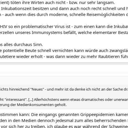
zient) töten ihre Wirten auch nicht - bzw. nur sehr langsam.
 Inkubationszeit besitzen und dann auch noch recht schnell und 
ten - auch wenn dies durch moderne, schnelle Reisemöglichkeiten 
IV so ein problematischer Virus ist - zum einen kann die Inkub
erzellen unseres Immunsystems befällt, welche elementarer Best
s alles durchaus Sinn.
e potentielle Beute schnell vernichten kann würde auch zwangslä
utetiere wieder erholt - was dann wieder zu mehr Raubtieren führt
 nichts hinreichend "Neues" - und mehr ist da denke ich nicht an der Sache d
cht "interessant". [...] Allerhöchstens wenn etwas dramatisches oder unerwa
nnerung der Medienkonsumenten geholt.
zustimmen kann: Die eingangs genannten Grippeepidemien kamen ge
urden in den Medien dennoch jedesmal zum alles beherrschenden 
 vor sich her zu treiben, ich glaube es war während der Schwein