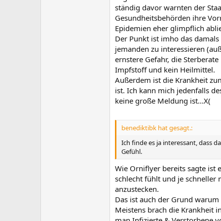
ständig davor warnten der Staa
Gesundheitsbehörden ihre Vorrä
Epidemien eher glimpflich abli
Der Punkt ist imho das damals F
jemanden zu interessieren (auß
ernstere Gefahr, die Sterberat
Impfstoff und kein Heilmittel.
Außerdem ist die Krankheit zu
ist. Ich kann mich jedenfalls d
keine große Meldung ist...X(
benediktibk hat gesagt.:
Ich finde es ja interessant, dass 
Gefühl.
Wie Orniflyer bereits sagte ist
schlecht fühlt und je schnelle
anzustecken.
Das ist auch der Grund warum E
Meistens brach die Krankheit i
man Infizierte & Verstorbene v