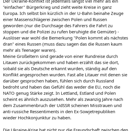
Der Ukraine-Konflikt ist jedenfalls längst viel mehr als ein
"einfacher" Bürgerkrieg und zieht weite Kreise in ganz
Europa. Ich selbst bin kürzlich in der U-Bahn beinahe Zeuge
einer Massenschlägerei zwischen Polen und Russen
geworden (nur die Durchsage des Fahrers die Fahrt zu
stoppen und die Polizei zu rufen beruhigte die Gemüter) -
Auslöser war wohl die Bemerkung "Polen kommt als nächstes
dran" eines Russen (muss dazu sagen das die Russen kaum
mehr als Teenager waren).
Meine Großeltern sind gerade von einer Rundreise durch
Litauen zurückgekommen und haben erzählt das sie dort,
sobald sie als Deutsche erkannt wurden, ständig auf den
Konflikt angesprochen wurden. Fast alle Litauer mit denen sie
darüber gesprochen haben, fühlen sich durch Russland
bedroht und haben das Gefühl das weder die EU, noch die
NATO genug Stärke zeigt. In Lettland, Estland und Polen
scheint es ähnlich auszusehen. Mehr als zwanzig Jahre nach
dem Zusammenbruch der UdSSR scheinen Misstrauen und
anti-russiche Ressentiments in den Ex-Sowjetrepubliken
wieder Hochkonjunktur zu haben.
Die Ukraine-Krise hat nicht nur die Freundschaft zwischen den