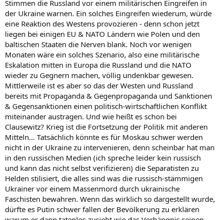
Stimmen die Russland vor einem militärischen Eingreifen in
der Ukraine warnen. Ein solches Eingreifen wiederum, würde
eine Reaktion des Westens provozieren - denn schon jetzt
liegen bei einigen EU & NATO Ländern wie Polen und den
baltischen Staaten die Nerven blank. Noch vor wenigen
Monaten wäre ein solches Szenario, also eine militärische
Eskalation mitten in Europa die Russland und die NATO
wieder zu Gegnern machen, völlig undenkbar gewesen.
Mittlerweile ist es aber so das der Westen und Russland
bereits mit Propaganda & Gegenpropaganda und Sanktionen
& Gegensanktionen einen politisch-wirtschaftlichen Konflikt
miteinander austragen. Und wie heißt es schon bei
Clausewitz? Krieg ist die Fortsetzung der Politik mit anderen
Mitteln... Tatsächlich könnte es für Moskau schwer werden
nicht in der Ukraine zu intervenieren, denn scheinbar hat man
in den russischen Medien (ich spreche leider kein russisch
und kann das nicht selbst verifizieren) die Separatisten zu
Helden stilisiert, die alles sind was die russisch-stämmigen
Ukrainer vor einem Massenmord durch ukrainische
Faschisten bewahren. Wenn das wirklich so dargestellt wurde,
dürfte es Putin schwer fallen der Bevölkerung zu erklären
warum er dann tatenlos zusieht wie das Verhängnis seinen