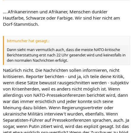
... Afrikanerinnen und Afrikaner, Menschen dunkler
Hautfarbe, Schwarze oder Farbige. Wir sind hier nicht am
Dorf-Stammtisch.
bitmuncher hat gesagt.:
Dann sieht man vermutlich auch, dass die meiste NATO-kritische
Berichterstattung erst nach 22 Uhr gesendet wird und keinesfalls in
den normalen Nachrichten erfolgt.
Natürlich nicht. Die Nachrichten sollen informieren, nicht
kritisieren. Reporter berichten - und ja, ich teile deine Kritik,
wenn diese Sätze bewusst rausgeschnitten werden - subjektiv
von Krisenherden, weil es anders nicht möglich ist. Wenn
allerdings von NATO-Pressekonferenzen berichtet wird, dann
war das immer ersichtlich und jeder konnte sich seine
Meinung dazu bilden. Wenn Regierungsvertreter oder
ukrainische Militärs interview't wurden, ebenfalls. Wenn
Separatisten-Führer auf Pressekonferenzen sprachen, auch. Ja
sogar, wenn Putin zitiert wird, wird das explizit gesagt. Ist das
jetzt etwa wirklich pro-westlich? Wenn der Zuschauer zu blöd