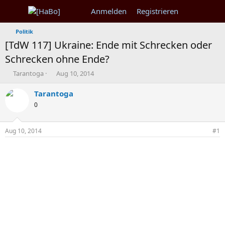
Anmelden
Registrieren
Politik
[TdW 117] Ukraine: Ende mit Schrecken oder
Schrecken ohne Ende?
T
B
Tarantoga
Aug 10, 2014
h
e
e
g
Tarantoga
m
i
0
e
n
n
n
s
d
Aug 10, 2014
#1
t
a
a
t
r
u
t
m
e
r