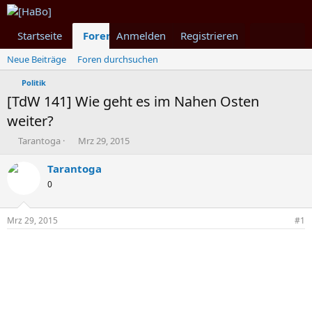
Startseite
Foren
Anmelden
Was ist neu
Registrieren
Mitglieder
Neue Beiträge
Foren durchsuchen
Politik
[TdW 141] Wie geht es im Nahen Osten
weiter?
T
B
Tarantoga
Mrz 29, 2015
h
e
e
g
Tarantoga
m
i
0
e
n
n
n
s
d
Mrz 29, 2015
#1
t
a
a
t
r
u
t
m
e
r