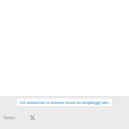
Um antworten zu können musst du eingeloggt sein.
Facebook
X (Twitter)
LinkedIn
Reddit
Pinterest
Tumblr
WhatsApp
E-Mail
Teilen: