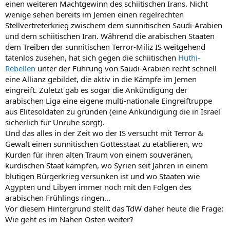
einen weiteren Machtgewinn des schiitischen Irans. Nicht
wenige sehen bereits im Jemen einen regelrechten
Stellvertreterkrieg zwischem dem sunnitischen Saudi-Arabien
und dem schiitischen Iran. Während die arabischen Staaten
dem Treiben der sunnitischen Terror-Miliz IS weitgehend
tatenlos zusehen, hat sich gegen die schiitischen
Huthi-
Rebellen
unter der Führung von Saudi-Arabien recht schnell
eine Allianz gebildet, die aktiv in die Kämpfe im Jemen
eingreift. Zuletzt gab es sogar die Ankündigung der
arabischen Liga eine eigene multi-nationale Eingreiftruppe
aus Elitesoldaten zu gründen (eine Ankündigung die in Israel
sicherlich für Unruhe sorgt).
Und das alles in der Zeit wo der IS versucht mit Terror &
Gewalt einen sunnitischen Gottesstaat zu etablieren, wo
Kurden für ihren alten Traum von einem souveränen,
kurdischen Staat kämpfen, wo Syrien seit Jahren in einem
blutigen Bürgerkrieg versunken ist und wo Staaten wie
Ägypten und Libyen immer noch mit den Folgen des
arabischen Frühlings ringen...
Vor diesem Hintergrund stellt das TdW daher heute die Frage:
Wie geht es im Nahen Osten weiter?