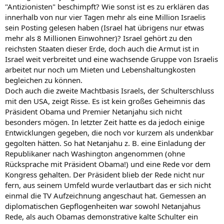
"Antizionisten" beschimpft? Wie sonst ist es zu erklären das
innerhalb von nur vier Tagen mehr als eine Million Israelis
sein Posting gelesen haben (Israel hat übrigens nur etwas
mehr als 8 Millionen Einwohner)? Israel gehört zu den
reichsten Staaten dieser Erde, doch auch die Armut ist in
Israel weit verbreitet und eine wachsende Gruppe von Israelis
arbeitet nur noch um Mieten und Lebenshaltungkosten
begleichen zu können.
Doch auch die zweite Machtbasis Israels, der Schulterschluss
mit den USA, zeigt Risse. Es ist kein großes Geheimnis das
Präsident Obama und Premier Netanjahu sich nicht
besonders mögen. In letzter Zeit hatte es da jedoch einige
Entwicklungen gegeben, die noch vor kurzem als undenkbar
gegolten hätten. So hat Netanjahu z. B. eine Einladung der
Republikaner nach Washington angenommen (ohne
Rücksprache mit Präsident Obama!) und eine Rede vor dem
Kongress gehalten. Der Präsident blieb der Rede nicht nur
fern, aus seinem Umfeld wurde verlautbart das er sich nicht
einmal die TV Aufzeichnung angeschaut hat. Gemessen an
diplomatischen Gepflogenheiten war sowohl Netanjahus
Rede, als auch Obamas demonstrative kalte Schulter ein