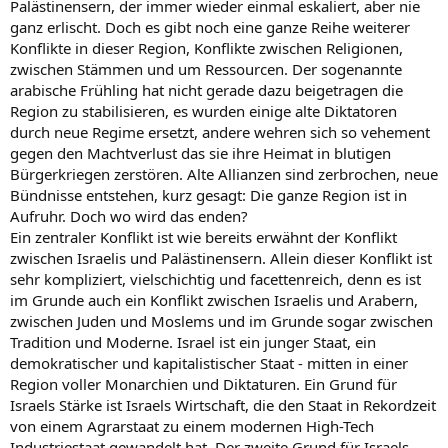
Palästinensern, der immer wieder einmal eskaliert, aber nie
ganz erlischt. Doch es gibt noch eine ganze Reihe weiterer
Konflikte in dieser Region, Konflikte zwischen Religionen,
zwischen Stämmen und um Ressourcen. Der sogenannte
arabische Frühling hat nicht gerade dazu beigetragen die
Region zu stabilisieren, es wurden einige alte Diktatoren
durch neue Regime ersetzt, andere wehren sich so vehement
gegen den Machtverlust das sie ihre Heimat in blutigen
Bürgerkriegen zerstören. Alte Allianzen sind zerbrochen, neue
Bündnisse entstehen, kurz gesagt: Die ganze Region ist in
Aufruhr. Doch wo wird das enden?
Ein zentraler Konflikt ist wie bereits erwähnt der Konflikt
zwischen Israelis und Palästinensern. Allein dieser Konflikt ist
sehr kompliziert, vielschichtig und facettenreich, denn es ist
im Grunde auch ein Konflikt zwischen Israelis und Arabern,
zwischen Juden und Moslems und im Grunde sogar zwischen
Tradition und Moderne. Israel ist ein junger Staat, ein
demokratischer und kapitalistischer Staat - mitten in einer
Region voller Monarchien und Diktaturen. Ein Grund für
Israels Stärke ist Israels Wirtschaft, die den Staat in Rekordzeit
von einem Agrarstaat zu einem modernen High-Tech
Industriestaat gewandelt hat. Der zweite Grund für Israels