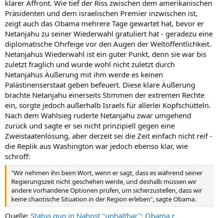
klarer Affront. Wie tief der Riss zwischen dem amerikanischen
Präsidenten und dem israelischen Premier inzwischen ist,
zeigt auch das Obama mehrere Tage gewartet hat, bevor er
Netanjahu zu seiner Wiederwahl gratuliert hat - geradezu eine
diplomatische Ohrfeige vor den Augen der Weltöffentlichkeit.
Netanjahus Wiederwahl ist ein guter Punkt, denn sie war bis
zuletzt fraglich und wurde wohl nicht zuletzt durch
Netanjahus Äußerung mit ihm werde es keinen
Palästinenserstaat geben befeuert. Diese klare Äußerung
brachte Netanjahu einerseits Stimmen der extremen Rechte
ein, sorgte jedoch außerhalb Israels für allerlei Kopfschütteln.
Nach dem Wahlsieg ruderte Netanjahu zwar umgehend
zurück und sagte er sei nicht prinzipiell gegen eine
Zweistaatenlösung, aber derzeit sei die Zeit einfach nicht reif -
die Replik aus Washington war jedoch ebenso klar, wie
schroff:
"Wir nehmen ihn beim Wort, wenn er sagt, dass es während seiner
Regierungszeit nicht geschehen werde, und deshalb müssen wir
andere vorhandene Optionen prüfen, um sicherzustellen, dass wir
keine chaotische Situation in der Region erleben", sagte Obama.
Quelle:
Status quo in Nahost "unhaltbar": Obama r