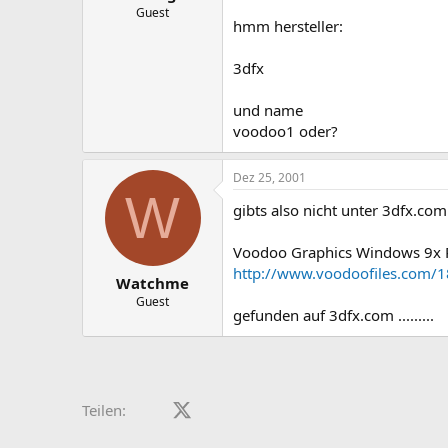
Guest
hmm hersteller:
3dfx
und name
voodoo1 oder?
Dez 25, 2001
W
gibts also nicht unter 3dfx.com
Voodoo Graphics Windows 9x Ref
http://www.voodoofiles.com/
Watchme
Guest
gefunden auf 3dfx.com .........
Facebook
X (Twitter)
LinkedIn
Reddit
Pinterest
Tumblr
WhatsApp
E-Mail
Teilen: