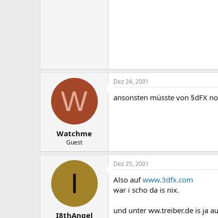
Dez 24, 2001
W
ansonsten müsste von §dFX noch 
Watchme
Guest
Dez 25, 2001
I
Also auf
www.3dfx.com
war i scho da is nix.
und unter ww.treiber.de is ja au
I8thAngel