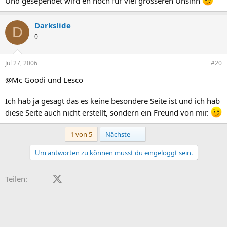
Und gesependet wird eh noch für viel grösseren Unsinn
Darkslide
D
0
Jul 27, 2006
#20
@Mc Goodi und Lesco
Ich hab ja gesagt das es keine besondere Seite ist und ich hab
diese Seite auch nicht erstellt, sondern ein Freund von mir.
Letzte
1 von 5
Nächste
Um antworten zu können musst du eingeloggt sein.
Facebook
X (Twitter)
LinkedIn
Reddit
Pinterest
Tumblr
WhatsApp
E-Mail
Teilen: