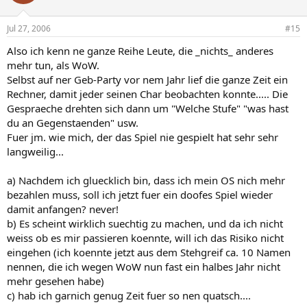
Jul 27, 2006
#15
Also ich kenn ne ganze Reihe Leute, die _nichts_ anderes
mehr tun, als WoW.
Selbst auf ner Geb-Party vor nem Jahr lief die ganze Zeit ein
Rechner, damit jeder seinen Char beobachten konnte..... Die
Gespraeche drehten sich dann um "Welche Stufe" "was hast
du an Gegenstaenden" usw.
Fuer jm. wie mich, der das Spiel nie gespielt hat sehr sehr
langweilig...
a) Nachdem ich gluecklich bin, dass ich mein OS nich mehr
bezahlen muss, soll ich jetzt fuer ein doofes Spiel wieder
damit anfangen? never!
b) Es scheint wirklich suechtig zu machen, und da ich nicht
weiss ob es mir passieren koennte, will ich das Risiko nicht
eingehen (ich koennte jetzt aus dem Stehgreif ca. 10 Namen
nennen, die ich wegen WoW nun fast ein halbes Jahr nicht
mehr gesehen habe)
c) hab ich garnich genug Zeit fuer so nen quatsch....