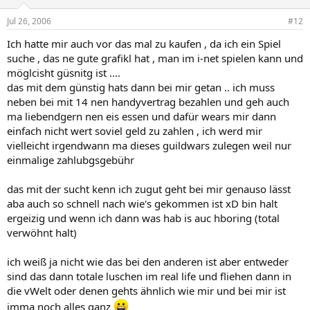
Jul 26, 2006
#12
Ich hatte mir auch vor das mal zu kaufen , da ich ein Spiel
suche , das ne gute grafikl hat , man im i-net spielen kann und
möglcisht güsnitg ist ....
das mit dem günstig hats dann bei mir getan .. ich muss
neben bei mit 14 nen handyvertrag bezahlen und geh auch
ma liebendgern nen eis essen und dafür wears mir dann
einfach nicht wert soviel geld zu zahlen , ich werd mir
vielleicht irgendwann ma dieses guildwars zulegen weil nur
einmalige zahlubgsgebühr
das mit der sucht kenn ich zugut geht bei mir genauso lässt
aba auch so schnell nach wie's gekommen ist xD bin halt
ergeizig und wenn ich dann was hab is auc hboring (total
verwöhnt halt)
ich weiß ja nicht wie das bei den anderen ist aber entweder
sind das dann totale luschen im real life und fliehen dann in
die vWelt oder denen gehts ähnlich wie mir und bei mir ist
imma noch alles ganz