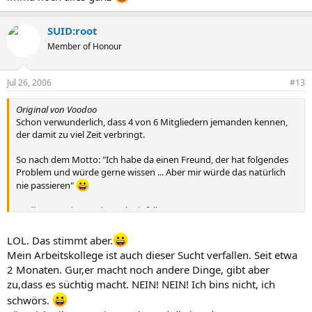
SUID:root
Member of Honour
Jul 26, 2006
#13
Original von Voodoo
Schon verwunderlich, dass 4 von 6 Mitgliedern jemanden kennen,
der damit zu viel Zeit verbringt.
So nach dem Motto: "Ich habe da einen Freund, der hat folgendes
Problem und würde gerne wissen ... Aber mir würde das natürlich
nie passieren"
//Edit: Was mir gerade noch einfällt:
Ist bei Word Of WarCraft nicht eine kostenpflichtige Mitgliedschaft
in irgendeinem Knebelvertrag Vorraussetzung zum Spielen? Wie
LOL. Das stimmt aber.
bringen eure Freunde *hust* denn das ganze Geld dafür auf, wenn
Mein Arbeitskollege ist auch dieser Sucht verfallen. Seit etwa
sie wirklich so viel Zeit mit Spielen verbringen? Ich nehme jetzt mal
2 Monaten. Gur,er macht noch andere Dinge, gibt aber
an, die meisten hier werden noch zur Schule gehen...
zu,dass es süchtig macht. NEIN! NEIN! Ich bins nicht, ich
schwörs.