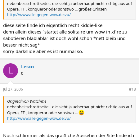
nebenbei: schrottseite... die sieht ja ueberhaupt nicht richtig aus auf
Opera, FF , konqueror oder sonstwo ... großes Grinsen
http://www.alle-gegen-wow.de.vu/
diese seite finde ich eigentlich recht kiddie-like
denn allein dieses "startet alle solitaire um wow in xfire zu
sabotieren blablabla" ist doch wohl schon *nett bleib und
besser nicht sag*
sorry darkslide aber es ist nunmal so.
Lesco
L
0
Jul 27, 2006
#18
Original von Watchme
nebenbei: schrottseite... die sieht ja ueberhaupt nicht richtig aus auf
Opera, FF , konqueror oder sonstwo ...
http://www.alle-gegen-wow.de.vu/
Noch schlimmer als das gräßliche Aussehen der Site finde ich