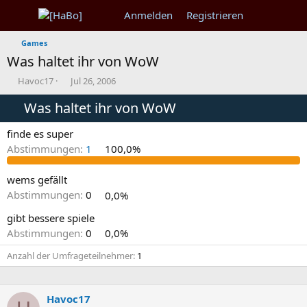
Anmelden
Registrieren
Games
Was haltet ihr von WoW
T
B
Havoc17
Jul 26, 2006
h
e
e
Was haltet ihr von WoW
g
m
i
e
n
finde es super
n
n
Abstimmungen:
1
100,0%
s
d
t
a
a
t
wems gefällt
r
u
Abstimmungen:
0
0,0%
t
m
e
gibt bessere spiele
r
Abstimmungen:
0
0,0%
Anzahl der Umfrageteilnehmer
1
Havoc17