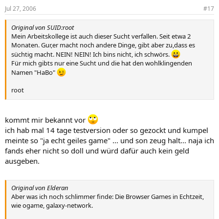
Jul 27, 2006
#17
Original von SUID:root
Mein Arbeitskollege ist auch dieser Sucht verfallen. Seit etwa 2
Monaten. Gur,er macht noch andere Dinge, gibt aber zu,dass es
süchtig macht. NEIN! NEIN! Ich bins nicht, ich schwörs.
Für mich gibts nur eine Sucht und die hat den wohlklingenden
Namen "HaBo"
root
P.S. Wenns nicht so ein Abo-Ding wäre, hätte ich mir es aber mal
gekauft ums anzusehen und mal zu spielen. 12-13 Euro pro Monat
kommt mir bekannt vor
zahl ich aber aus Prinzip nicht. Kapitalisten!
ich hab mal 14 tage testversion oder so gezockt und kumpel
meinte so "ja echt geiles game" ... und son zeug halt... naja ich
fands eher nicht so doll und würd dafür auch kein geld
ausgeben.
Original von Elderan
Aber was ich noch schlimmer finde: Die Browser Games in Echtzeit,
wie ogame, galaxy-network.