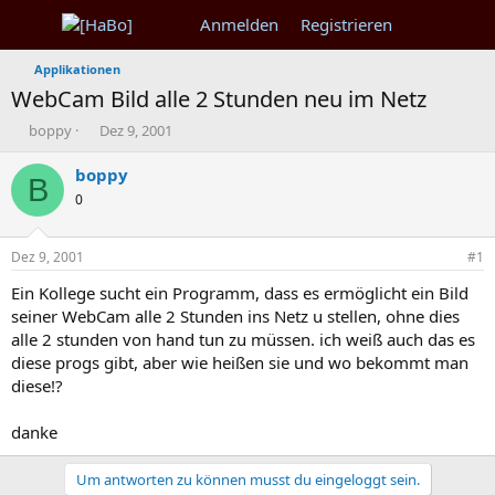
Anmelden
Registrieren
Applikationen
WebCam Bild alle 2 Stunden neu im Netz
T
B
boppy
Dez 9, 2001
h
e
e
g
boppy
B
m
i
0
e
n
n
n
s
d
Dez 9, 2001
#1
t
a
a
t
Ein Kollege sucht ein Programm, dass es ermöglicht ein Bild
r
u
seiner WebCam alle 2 Stunden ins Netz u stellen, ohne dies
t
m
alle 2 stunden von hand tun zu müssen. ich weiß auch das es
e
diese progs gibt, aber wie heißen sie und wo bekommt man
r
diese!?
danke
Um antworten zu können musst du eingeloggt sein.