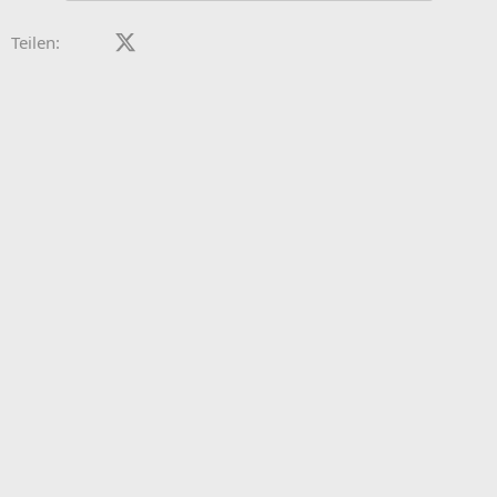
Facebook
X (Twitter)
LinkedIn
Reddit
Pinterest
Tumblr
WhatsApp
E-Mail
Teilen: