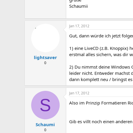
Schaumii
Jan 17, 2012
Gut, dann würde ich jetzt folg
1) eine LiveCD (z.B. Knoppix) 
erstmal alles sichern, was dir wi
lightsaver
0
2) Du nimmst deine Windows CD
leider nicht. Entweder machst 
dann komplett neu / bringst es
Jan 17, 2012
S
Also im Prinzip Formatieren Ric
Gib es villt noch einen andere
Schaumi
0