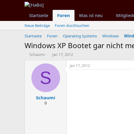
Startseite
Foren
Was ist neu
Mitglied
Neue Beiträge
Foren durchsuchen
Startseite
Foren
Operating Systems
Windows
Wind
Windows XP Bootet gar nicht m
T
B
Schaumi
Jan 17, 2012
h
e
e
g
Jan 17, 2012
m
i
S
e
n
n
n
s
d
t
a
Schaumi
a
t
r
u
0
t
m
e
r