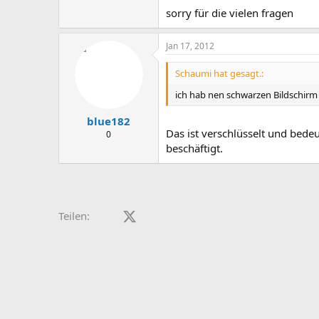
sorry für die vielen fragen
Jan 17, 2012
Schaumi hat gesagt.:
ich hab nen schwarzen Bildschirm 
blue182
Das ist verschlüsselt und bede
0
beschäftigt.
Facebook
X (Twitter)
LinkedIn
Reddit
Pinterest
Tumblr
WhatsApp
E-Mail
Teilen: