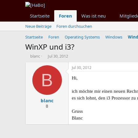
Startseite
Foren
Was ist neu
Mitglied
Neue Beiträge
Foren durchsuchen
Startseite
Foren
Operating Systems
Windows
Wind
WinXP und i3?
T
B
blanc
Jul 30, 2012
h
e
e
g
Jul 30, 2012
m
i
B
e
n
Hi,
n
n
s
d
ich möchte mir einen neuen Rechne
t
a
es sich lohnt, den i3 Prozessor 
blanc
a
t
r
u
0
t
m
Gruss
e
Blanc
r