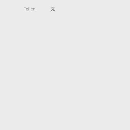
Facebook
X (Twitter)
LinkedIn
Reddit
Pinterest
Tumblr
WhatsApp
E-Mail
Teilen: