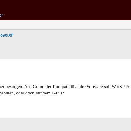
er
ows XP
r besorgen. Aus Grund der Kompatibilität der Software soll WinXP Prof
zu nehmen, oder doch mit dem G430?