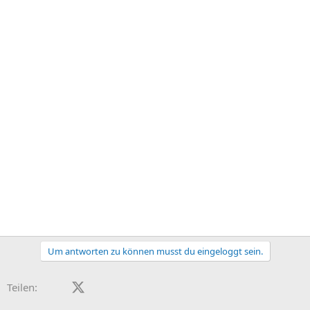
Um antworten zu können musst du eingeloggt sein.
Facebook
X (Twitter)
LinkedIn
Reddit
Pinterest
Tumblr
WhatsApp
E-Mail
Teilen: