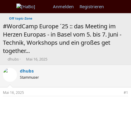
Anmelden
Registrieren
Off topic-Zone
#WordCamp Europe ´25 :: das Meeting im
Herzen Europas - in Basel vom 5. bis 7. Juni -
Technik, Workshops und ein großes get
together...
T
B
dhubs
Mai 16, 2025
h
e
e
g
dhubs
m
i
Stammuser
e
n
n
n
s
d
Mai 16, 2025
#1
t
a
a
t
r
u
t
m
e
r