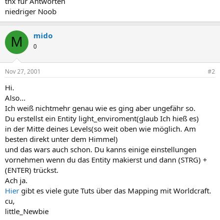
thx für Antworten
niedriger Noob
mido
M
0
Nov 27, 2001
#2
Hi.
Also...
Ich weiß nichtmehr genau wie es ging aber ungefähr so.
Du erstellst ein Entity light_enviroment(glaub Ich hieß es)
in der Mitte deines Levels(so weit oben wie möglich. Am
besten direkt unter dem Himmel)
und das wars auch schon. Du kanns einige einstellungen
vornehmen wenn du das Entity makierst und dann (STRG) +
(ENTER) trückst.
Ach ja.
Hier
gibt es viele gute Tuts über das Mapping mit Worldcraft.
cu,
little_Newbie