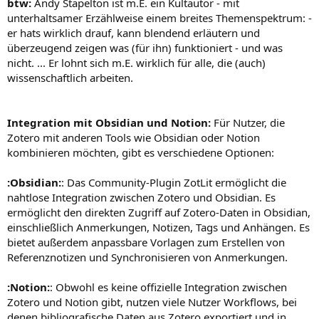
btw:
Andy Stapelton ist m.E. ein Kultautor - mit
unterhaltsamer Erzählweise einem breites Themenspektrum: -
er hats wirklich drauf, kann blendend erläutern und
überzeugend zeigen was (für ihn) funktioniert - und was
nicht. ... Er lohnt sich m.E. wirklich für alle, die (auch)
wissenschaftlich arbeiten.
Integration mit Obsidian und Notion:
Für Nutzer, die
Zotero mit anderen Tools wie Obsidian oder Notion
kombinieren möchten, gibt es verschiedene Optionen:
:Obsidian:
: Das Community-Plugin ZotLit ermöglicht die
nahtlose Integration zwischen Zotero und Obsidian. Es
ermöglicht den direkten Zugriff auf Zotero-Daten in Obsidian,
einschließlich Anmerkungen, Notizen, Tags und Anhängen. Es
bietet außerdem anpassbare Vorlagen zum Erstellen von
Referenznotizen und Synchronisieren von Anmerkungen.
:Notion:
: Obwohl es keine offizielle Integration zwischen
Zotero und Notion gibt, nutzen viele Nutzer Workflows, bei
denen bibliografische Daten aus Zotero exportiert und in