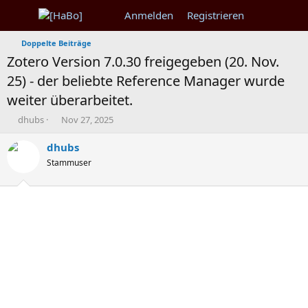
Anmelden
Registrieren
Doppelte Beiträge
Zotero Version 7.0.30 freigegeben (20. Nov.
25) - der beliebte Reference Manager wurde
weiter überarbeitet.
T
B
dhubs
Nov 27, 2025
h
e
e
g
dhubs
m
i
Stammuser
e
n
n
n
s
d
t
a
a
t
r
u
t
m
e
r