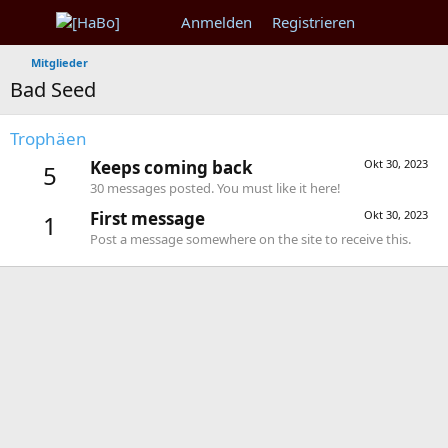
Anmelden
Registrieren
Mitglieder
Bad Seed
Trophäen
Keeps coming back
Okt 30, 2023
5
30 messages posted. You must like it here!
First message
Okt 30, 2023
1
Post a message somewhere on the site to receive this.