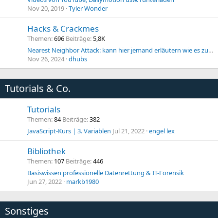
Nov 20, 2019
Tyler Wonder
Hacks & Crackmes
Themen
696
Beiträge
5,8K
Nearest Neighbor Attack: kann hier jemand erläutern wie es zu einem Hack über den Nachbarn kommt!?
Nov 26, 2024
dhubs
Tutorials & Co.
Tutorials
Themen
84
Beiträge
382
JavaScript-Kurs | 3. Variablen
Jul 21, 2022
engel lex
Bibliothek
Themen
107
Beiträge
446
Basiswissen professionelle Datenrettung & IT-Forensik
Jun 27, 2022
markb1980
Sonstiges