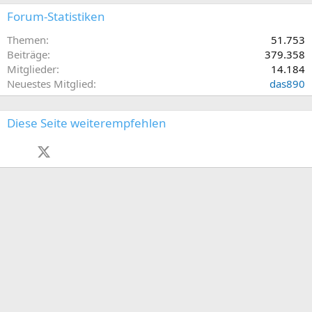
Forum-Statistiken
Themen
51.753
Beiträge
379.358
Mitglieder
14.184
Neuestes Mitglied
das890
Diese Seite weiterempfehlen
Facebook
X (Twitter)
LinkedIn
Reddit
Pinterest
Tumblr
WhatsApp
E-Mail