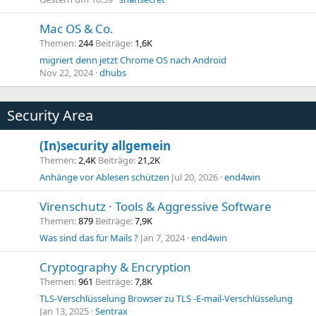
Mac OS & Co.
Themen
244
Beiträge
1,6K
migriert denn jetzt Chrome OS nach Android
Nov 22, 2024
dhubs
Security Area
(In)security allgemein
Themen
2,4K
Beiträge
21,2K
Anhänge vor Ablesen schützen
Jul 20, 2026
end4win
Virenschutz · Tools & Aggressive Software
Themen
879
Beiträge
7,9K
Was sind das für Mails ?
Jan 7, 2024
end4win
Cryptography & Encryption
Themen
961
Beiträge
7,8K
TLS-Verschlüsselung Browser zu TLS -E-mail-Verschlüsselung
Jan 13, 2025
Sentrax