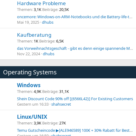
Hardware Probleme
Themen
3,1K
Beiträge
20,5K
oncemore: Windows-on-ARM-Notebooks und die Battery-life-time...
Mai 19, 2025
dhubs
Kaufberatung
Themen
1K
Beiträge
6,5K
das Vorweihnachtsgeschäft - gibt es denn einige spannende Modelle im Bereich Smartphone?
Nov 22, 2024
dhubs
Operating Systems
Windows
Themen
4,9K
Beiträge
31,1K
Shein Discount Code 90% off [{6566L42}] For Existing Customers
Gestern um 16:33
shahsecret
Linux/UNIX
Themen
3,9K
Beiträge
27K
Temu Gutscheincode ▶[ALE946589] 100€ + 30% Rabatt für Bestandskunden
Gestern um 16:59
shahsecret