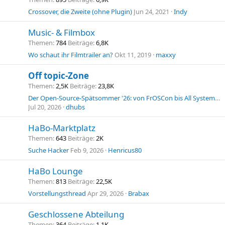
Crossover, die Zweite (ohne Plugin)
Jun 24, 2021
Indy
Music- & Filmbox
Themen
784
Beiträge
6,8K
Wo schaut ihr Filmtrailer an?
Okt 11, 2019
maxxy
Off topic-Zone
Themen
2,5K
Beiträge
23,8K
Der Open-Source-Spätsommer '26: von FrOSCon bis All Systems Go: Meetings, Hackercamps, Workshops & einige noch offene ”Calls-for-Papers"
Jul 20, 2026
dhubs
HaBo-Marktplatz
Themen
643
Beiträge
2K
Suche Hacker
Feb 9, 2026
Henricus80
HaBo Lounge
Themen
813
Beiträge
22,5K
Vorstellungsthread
Apr 29, 2026
Brabax
Geschlossene Abteilung
Themen
364
Beiträge
1,1K