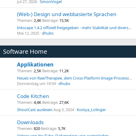
Jul 27, 2026
SimonVogel
(Web-) Design und webbasierte Sprachen
Themen
2,4K
Beiträge
15,5K
Inkscape 1.4.2 offiziell freigegeben - mehr Stabilität und diverse Bugfixes
Mai 12, 2025
dhubs
Software Home
Applikationen
Themen
2,5K
Beiträge
11,2K
Neues von RawTherapee, dem Cross-Platform-Image-Processing-Tool: Version 5.13 mit tiefgreifende Verfeinerung & Optimierung des bestehenden Workflows
Donnerstag um 19:59
dhubs
Code Kitchen
Themen
4,4K
Beiträge
27,6K
ShoutCast auslesen
Aug 5, 2024
Kostya_Lolinger
Downloads
Themen
820
Beiträge
5,7K
Videos von YouTube, Dailymotion usw. runterladen