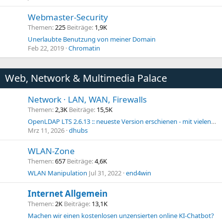
Webmaster-Security
Themen
225
Beiträge
1,9K
Unerlaubte Benutzung von meiner Domain
Feb 22, 2019
Chromatin
Web, Network & Multimedia Palace
Network · LAN, WAN, Firewalls
Themen
2,3K
Beiträge
15,5K
OpenLDAP LTS 2.6.13 :: neueste Version erschienen - mit vielen Bugfixes
Mrz 11, 2026
dhubs
WLAN-Zone
Themen
657
Beiträge
4,6K
WLAN Manipulation
Jul 31, 2022
end4win
Internet Allgemein
Themen
2K
Beiträge
13,1K
Machen wir einen kostenlosen unzensierten online KI-Chatbot?