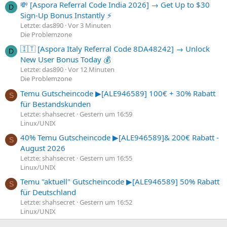
💸 [Aspora Referral Code India 2026] → Get Up to $30
D
Sign-Up Bonus Instantly ⚡
Letzte: das890
Vor 3 Minuten
Die Problemzone
🇮🇹 [Aspora Italy Referral Code 8DA48242] → Unlock
D
New User Bonus Today 💰
Letzte: das890
Vor 12 Minuten
Die Problemzone
Temu Gutscheincode ▶[ALE946589] 100€ + 30% Rabatt
S
für Bestandskunden
Letzte: shahsecret
Gestern um 16:59
Linux/UNIX
40% Temu Gutscheincode ▶[ALE946589]& 200€ Rabatt -
S
August 2026
Letzte: shahsecret
Gestern um 16:55
Linux/UNIX
Temu "aktuell" Gutscheincode ▶[ALE946589] 50% Rabatt
S
für Deutschland
Letzte: shahsecret
Gestern um 16:52
Linux/UNIX