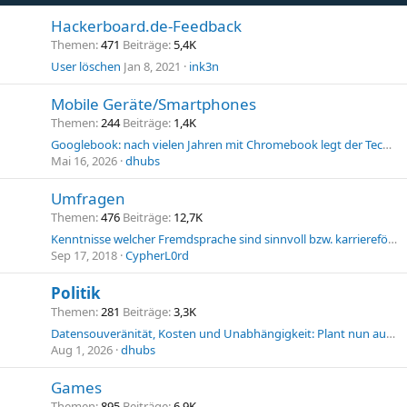
Hackerboard.de-Feedback
Themen
471
Beiträge
5,4K
User löschen
Jan 8, 2021
ink3n
Mobile Geräte/Smartphones
Themen
244
Beiträge
1,4K
Googlebook: nach vielen Jahren mit Chromebook legt der Techkonzern jetzt nach- mit einem frischen, Android-Betriebsystem - ändert sich hier nun alles?
Mai 16, 2026
dhubs
Umfragen
Themen
476
Beiträge
12,7K
Kenntnisse welcher Fremdsprache sind sinnvoll bzw. karrierefördernd in der IT?
Sep 17, 2018
CypherL0rd
Politik
Themen
281
Beiträge
3,3K
Datensouveränität, Kosten und Unabhängigkeit: Plant nun auch Hamburg, sich von Microsoft zu trennen: Ein Blick auf die aktuellen Entwicklungen
Aug 1, 2026
dhubs
Games
Themen
895
Beiträge
6,9K