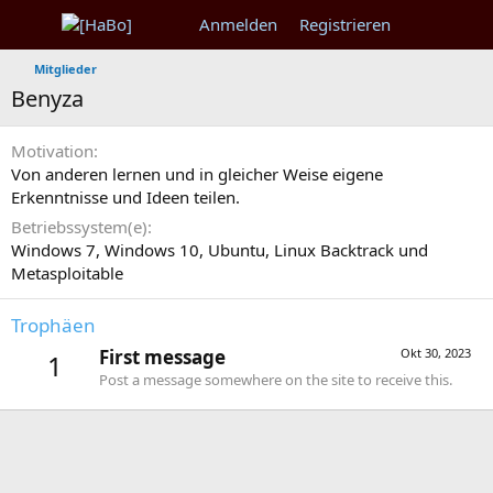
Anmelden
Registrieren
Mitglieder
Benyza
Motivation
Von anderen lernen und in gleicher Weise eigene
Erkenntnisse und Ideen teilen.
Betriebssystem(e)
Windows 7, Windows 10, Ubuntu, Linux Backtrack und
Metasploitable
Trophäen
First message
Okt 30, 2023
1
Post a message somewhere on the site to receive this.