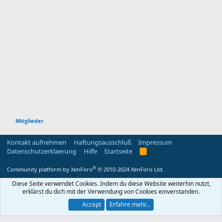
Mitglieder
Kontakt aufnehmen
Haftungsausschluß
Impressum
Datenschutzerklaerung
Hilfe
Startseite
R
S
S
®
Community platform by XenForo
© 2010-2024 XenForo Ltd.
Diese Seite verwendet Cookies. Indem du diese Website weiterhin nutzt,
erklärst du dich mit der Verwendung von Cookies einverstanden.
Accept
Erfahre mehr...