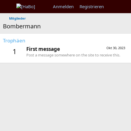
Anmelden
Registrieren
Mitglieder
Bombermann
Trophäen
First message
Okt 30, 2023
1
Post a message somewhere on the site to receive this.