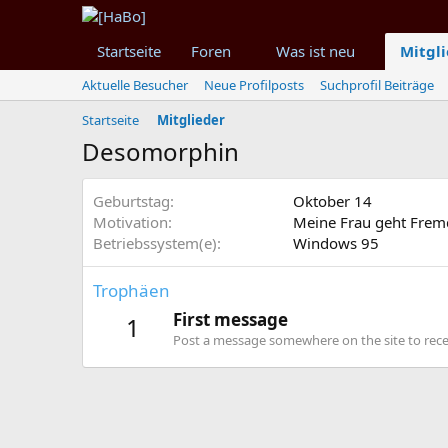
Startseite
Foren
Was ist neu
Mitgl
Aktuelle Besucher
Neue Profilposts
Suchprofil Beiträge
Startseite
Mitglieder
Desomorphin
Geburtstag
Oktober 14
Motivation
Meine Frau geht Frem
Betriebssystem(e)
Windows 95
Trophäen
First message
1
Post a message somewhere on the site to recei