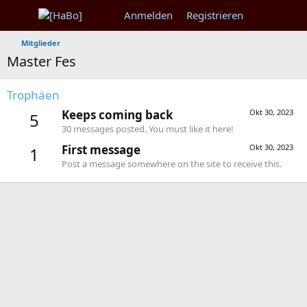
Anmelden
Registrieren
Mitglieder
Master Fes
Trophäen
Keeps coming back
Okt 30, 2023
5
30 messages posted. You must like it here!
First message
Okt 30, 2023
1
Post a message somewhere on the site to receive this.