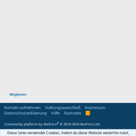
Mitglieder
Kontakt aufnehmen
Haftungsausschluß
Impressum
Datenschutzerklaerung
Hilfe
Startseite
R
S
S
®
Community platform by XenForo
© 2010-2024 XenForo Ltd.
Diese Seite verwendet Cookies. Indem du diese Website weiterhin nutzt,