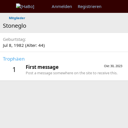
Anmelden
Registrieren
Mitglieder
Stoneglo
Geburtstag
Jul 8, 1982 (Alter: 44)
Trophäen
First message
Okt 30, 2023
1
Post a message somewhere on the site to receive this.