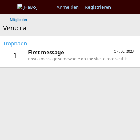
Anmelden
Registrieren
Mitglieder
Verucca
Trophäen
First message
Okt 30, 2023
1
Post a message somewhere on the site to receive this.