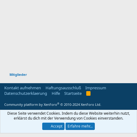
Mitglieder
Kontakt aufnehmen
Haftungsausschluß
Impressum
Datenschutzerklaerung
Hilfe
Startseite
R
S
S
®
Community platform by XenForo
© 2010-2024 XenForo Ltd.
Diese Seite verwendet Cookies. Indem du diese Website weiterhin nutzt,
erklärst du dich mit der Verwendung von Cookies einverstanden.
Accept
Erfahre mehr...