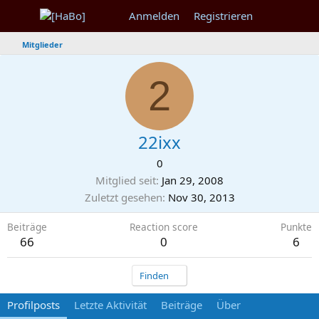
Anmelden
Registrieren
Mitglieder
2
22ixx
0
Mitglied seit
Jan 29, 2008
Zuletzt gesehen
Nov 30, 2013
Beiträge
Reaction score
Punkte
66
0
6
Finden
Profilposts
Letzte Aktivität
Beiträge
Über