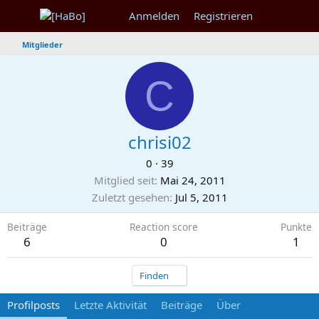
Anmelden
Registrieren
Mitglieder
C
chrisi02
0
·
39
Mitglied seit
Mai 24, 2011
Zuletzt gesehen
Jul 5, 2011
Beiträge
Reaction score
Punkte
6
0
1
Finden
Profilposts
Letzte Aktivität
Beiträge
Über