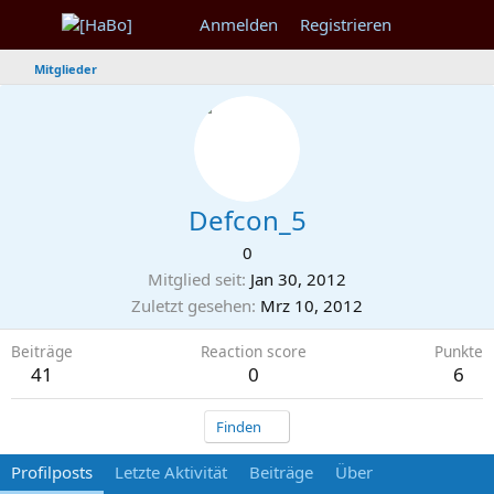
Anmelden
Registrieren
Mitglieder
Defcon_5
0
Mitglied seit
Jan 30, 2012
Zuletzt gesehen
Mrz 10, 2012
Beiträge
Reaction score
Punkte
41
0
6
Finden
Profilposts
Letzte Aktivität
Beiträge
Über