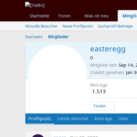
Startseite
Foren
Was ist neu
Mitgl
Aktuelle Besucher
Neue Profilposts
Suchprofil Beiträge
Startseite
Mitglieder
easteregg
0
Mitglied seit
Sep 14,
Zuletzt gesehen
Jan 
Beiträge
1.513
Finden
Profilposts
Letzte Aktivität
Beiträge
Über