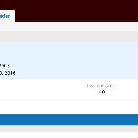
ieder
 2007
30, 2016
Reaction score
40