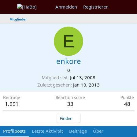
Anmelden
Registrieren
Mitglieder
E
enkore
0
Mitglied seit
Jul 13, 2008
Zuletzt gesehen
Jan 10, 2013
Beiträge
Reaction score
Punkte
1.991
33
48
Finden
Profilposts
Letzte Aktivität
Beiträge
Über