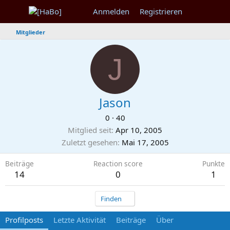
Anmelden
Registrieren
Mitglieder
J
Jason
0
·
40
Mitglied seit
Apr 10, 2005
Zuletzt gesehen
Mai 17, 2005
Beiträge
Reaction score
Punkte
14
0
1
Finden
Profilposts
Letzte Aktivität
Beiträge
Über