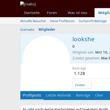
Startseite
Foren
Was ist neu
Mitgl
Aktuelle Besucher
Neue Profilposts
Suchprofil Beiträge
Startseite
Mitglieder
lookshe
0
Mitglied seit
Mrz 10,
Zuletzt gesehen
Mai 
Beiträge
1.128
Finden
Profilposts
Letzte Aktivität
Beiträge
Über
Es gibt noch keine Nachrichten auf lookshe's Profil.