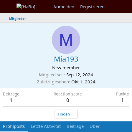
Anmelden
Registrieren
Mitglieder
M
Mia193
New member
Mitglied seit
Sep 12, 2024
Zuletzt gesehen
Okt 1, 2024
Beiträge
Reaction score
Punkte
1
0
1
Finden
Profilposts
Letzte Aktivität
Beiträge
Über