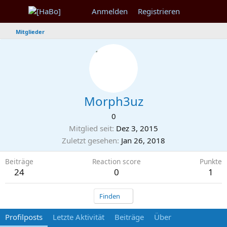
Anmelden
Registrieren
Mitglieder
Morph3uz
0
Mitglied seit
Dez 3, 2015
Zuletzt gesehen
Jan 26, 2018
Beiträge
Reaction score
Punkte
24
0
1
Finden
Profilposts
Letzte Aktivität
Beiträge
Über